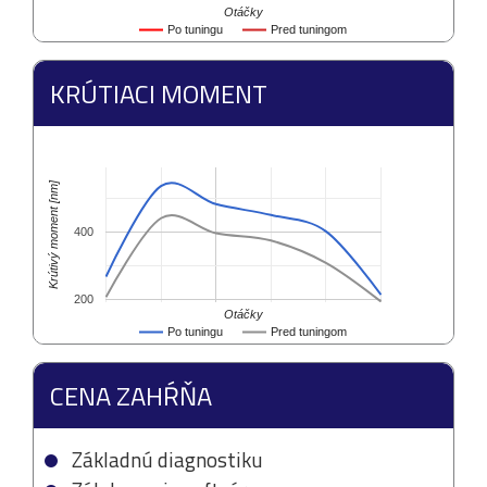
Otáčky
Po tuningu
Pred tuningom
KRÚTIACI MOMENT
Krútivý moment [nm]
400
200
Otáčky
Po tuningu
Pred tuningom
CENA ZAHŔŇA
Základnú diagnostiku