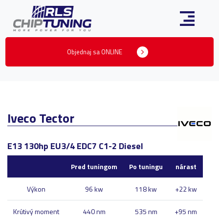
Objednaj sa ONLINE
Iveco Tector
E13 130hp EU3/4 EDC7 C1-2 Diesel
Pred tuningom
Po tuningu
nárast
Výkon
96 kw
118 kw
+22 kw
Krútivý moment
440 nm
535 nm
+95 nm