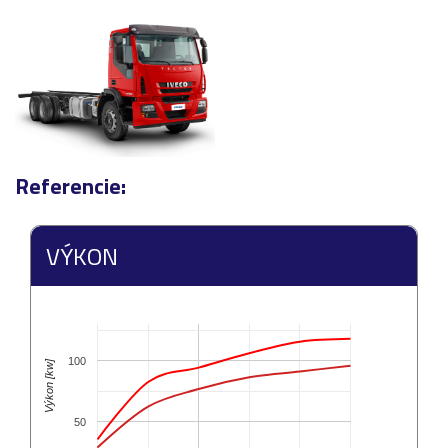
Referencie:
VÝKON
100
Výkon [kw]
50