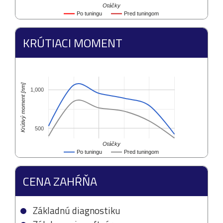
Otáčky
Po tuningu
Pred tuningom
KRÚTIACI MOMENT
Krútivý moment [nm]
1,000
500
Otáčky
Po tuningu
Pred tuningom
CENA ZAHŔŇA
Základnú diagnostiku