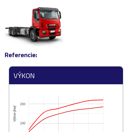
Referencie:
VÝKON
200
Výkon [kw]
100