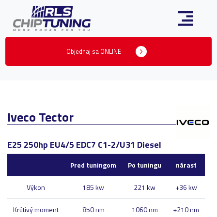
Objednaj sa ONLINE
Iveco Tector
E25 250hp EU4/5 EDC7 C1-2/U31 Diesel
Pred tuningom
Po tuningu
nárast
Výkon
185 kw
221 kw
+36 kw
Krútivý moment
850 nm
1060 nm
+210 nm