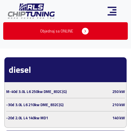
Objednaj sa ONLINE
diesel
M-40d 3.0L L6 250kw DME_832C(G)
250 kW
-30d 3.0L L6 210kw DME_832C(G)
210 kW
-20d 2.0L L4 140kw MD1
140 kW