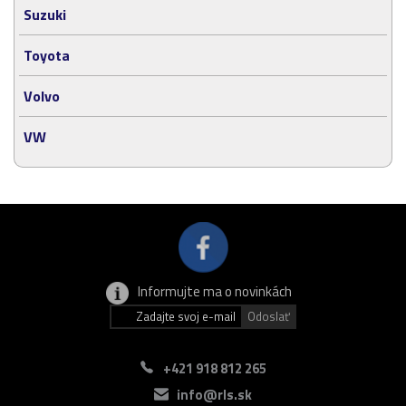
Suzuki
Toyota
Volvo
VW
Informujte ma o novinkách
+421 918 812 265
info@rls.sk