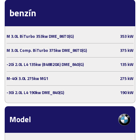
benzín
M 3.0L BiTurbo 353kw DME_86T0(G)
353 kW
M 3.0L Comp. BiTurbo 375kw DME_86T0(G)
375 kW
-20i 2.0L L4 135kw (B48B20A) DME_840(G)
135 kW
M-40i 3.0L 275kw MG1
275 kW
-30i 2.0L L4 190kw DME_840(G)
190 kW
Model