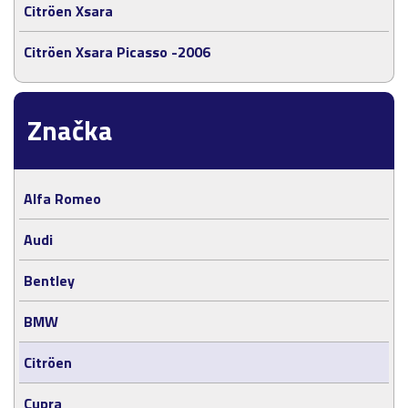
Citröen Xsara
Citröen Xsara Picasso -2006
Značka
Alfa Romeo
Audi
Bentley
BMW
Citröen
Cupra