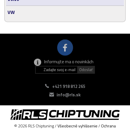
VW
Informujte ma o novinkách
+421 918 812 265
info@rls.sk
© 2026 RLS Chiptuning /
Všeobecné vyhlásenie
/
Ochrana