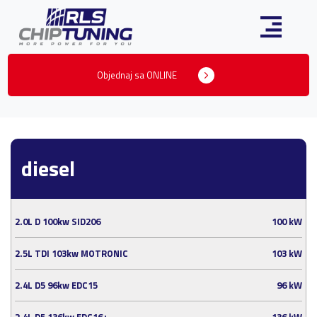
Objednaj sa ONLINE
diesel
2.0L D 100kw SID206
100 kW
2.5L TDI 103kw MOTRONIC
103 kW
2.4L D5 96kw EDC15
96 kW
2.4L D5 136kw EDC16+
136 kW