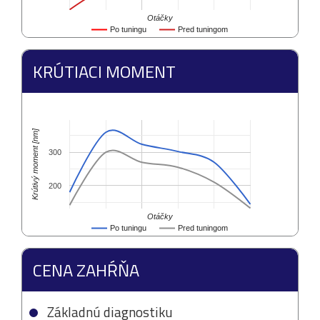
Otáčky
Po tuningu
Pred tuningom
KRÚTIACI MOMENT
Krútivý moment [nm]
300
200
Otáčky
Po tuningu
Pred tuningom
CENA ZAHŔŇA
Základnú diagnostiku