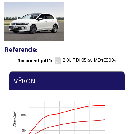
Referencie:
2.0L TDI 85kw MD1CS004
Document pdf1:
VÝKON
Výkon [kw]
100
50