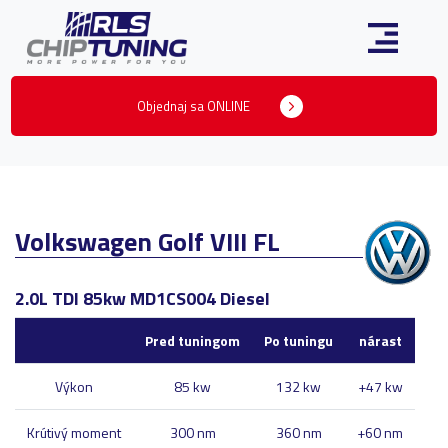
Objednaj sa ONLINE
Volkswagen Golf VIII FL
2.0L TDI 85kw MD1CS004 Diesel
Pred tuningom
Po tuningu
nárast
Výkon
85 kw
132 kw
+47 kw
Krútivý moment
300 nm
360 nm
+60 nm