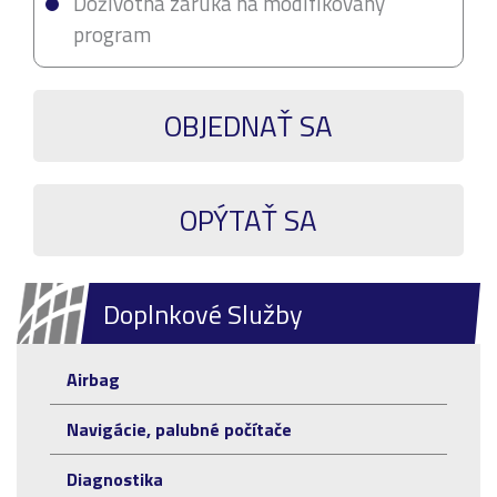
Doživotná záruka na modifikovaný
program
OBJEDNAŤ SA
OPÝTAŤ SA
Doplnkové Služby
Airbag
Navigácie, palubné počítače
Diagnostika