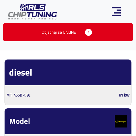
Objednaj sa ONLINE
diesel
MT 455D 4.9L
81 kW
Model