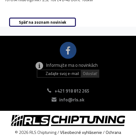
Späť na zoznam noviniek
Informujte ma o novinkách
+421 918 812 265
info@rls.sk
© 2026 RLS Chiptuning /
Všeobecné vyhlásenie
/
Ochrana